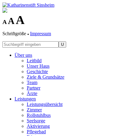
A
A
A
Schriftgröße
Impressum
●
U
Über uns
Leitbild
Unser Haus
Geschichte
Ziele & Grundsätze
Team
Partner
Ärzte
Leistungen
Leistungsübersicht
Zimmer
Rollstuhlbus
Seelsorge
Aktivierung
Pflegebad